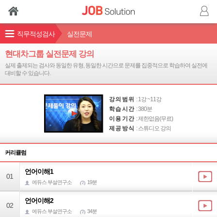
직무적성검사
실전문제
현대차그룹 실전문제 강의
실제 출제되는 검사와 동일한 유형, 동일한 시간으로 문제를 집중적으로 학습하여 실전에
대비할 수 있습니다.
강의범위
: 1강 ~11강
학습시간
: 380분
이용기간
:
제한없음(무료)
제공방식
: 스튜디오 강의
커리큘럼
언어이해1
01
에듀스 부설연구소
19분
언어이해2
02
에듀스 부설연구소
34분