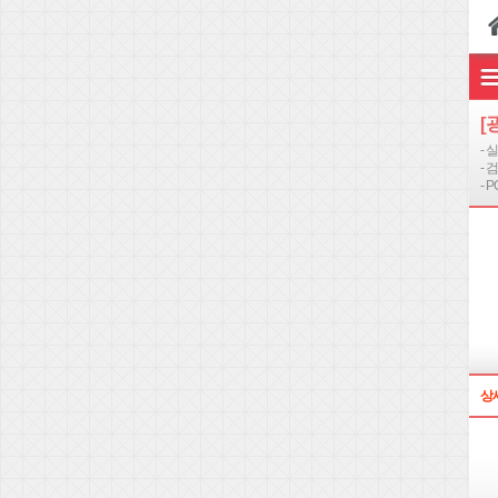
[
-
- 
- 
상