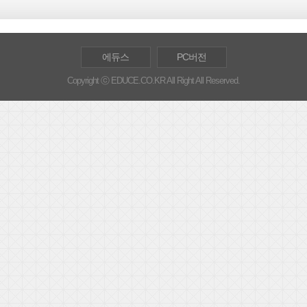
에듀스
PC버전
Copyright ⓒ EDUCE.CO.KR All Right All Reserved.