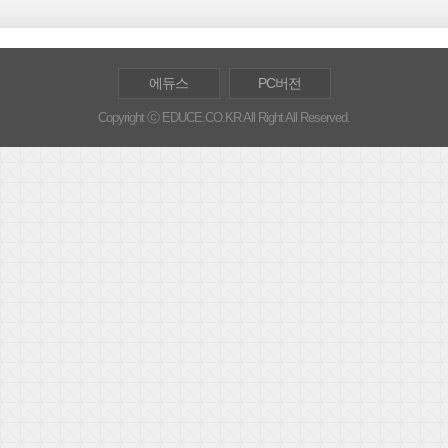
에듀스
PC버전
Copyright ⓒ EDUCE.CO.KR All Right All Reserved.